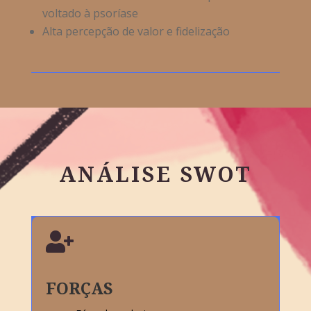
voltado à psoríase
Alta percepção de valor e fidelização
ANÁLISE SWOT

FORÇAS