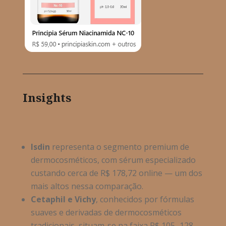
Insights
Isdin
representa o segmento premium de
dermocosméticos, com sérum especializado
custando cerca de R$ 178,72 online
— um dos
mais altos nessa compara
ção.
Cetaphil
e
Vichy
, conhecidos por fórmulas
suaves e derivadas de dermocosméticos
tradicionais, situam-se na faixa R$ 105
–128