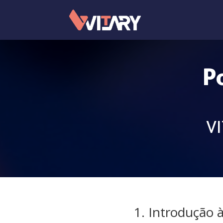
P
V
1. Introdução à