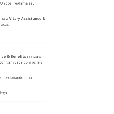
 Unidos, reafirma seu
como a
Vitary Assistance &
viços.
nce & Benefits
realiza o
conformidade com as leis
 proporcionando uma
legais.